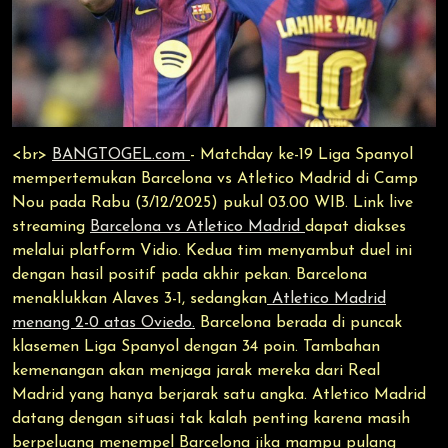
<br>
BANGTOGEL.com
- Matchday ke-19 Liga Spanyol
mempertemukan Barcelona vs Atletico Madrid di Camp
Nou pada Rabu (3/12/2025) pukul 03.00 WIB. Link live
streaming
Barcelona vs Atletico Madrid
dapat diakses
melalui platform Vidio. Kedua tim menyambut duel ini
dengan hasil positif pada akhir pekan. Barcelona
menaklukkan Alaves 3-1, sedangkan
Atletico Madrid
menang 2-0 atas Oviedo.
Barcelona berada di puncak
klasemen Liga Spanyol dengan 34 poin. Tambahan
kemenangan akan menjaga jarak mereka dari Real
Madrid yang hanya berjarak satu angka. Atletico Madrid
datang dengan situasi tak kalah penting karena masih
berpeluang menempel Barcelona jika mampu pulang