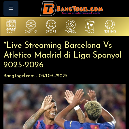
SLOT
CASINO
SPORT
TOGEL
TABLE
FISHING
CO
*Live Streaming Barcelona Vs
Atletico Madrid di Liga Spanyol
2025-2026
BangTogel.com - 03/DEC/2025