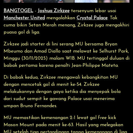
BANGTOGEL
-
Joshua Zirkzee
tersenyum lebar usai
Manchester United
mengalahkan
Crystal Palace
. Tak
cuma bikin Setan Merah menang, Zirkzee juga mengakhiri
puasa gol di liga.
Zirkzee jadi starter di lini serang MU bersama Bryan
Mbeumo dan Amad Diallo saat melawat ke Selhurst Park,
Minggu (30/11/2025) malam WIB. MU tertinggal duluan di
babak pertama karena penalti Jean-Philippe Mateta.
Di babak kedua, Zirkzee mengawali kebangkitan MU
dengan mencetak gol di menit ke-54. Zirkzee
melakukannya dengan gaya ketika dia menyepak bola
dari sudut sempit ke gawang Palace usai menerima
umpan Bruno Fernandes.
MU memastikan kemenangan 2-1 lewat gol free kick
Mason Mount pada menit ke-63. Hasil yang melegakan
MU setelah tiga pertandingan tanpa kemenangan di liga.