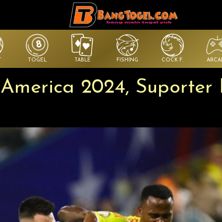
T
TOGEL
TABLE
FISHING
COCK F.
ARCA
 America 2024, Suporter