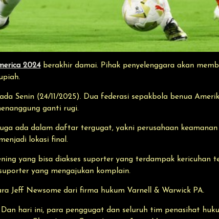
erica 2024
berakhir damai. Pihak penyelenggara akan membay
upiah.
da Senin (24/11/2025). Dua federasi sepakbola benua Amerik
menanggung ganti rugi.
 juga ada dalam daftar tergugat, yakni perusahaan keamana
njadi lokasi final.
kening yang bisa diakses suporter yang terdampak kericuhan 
suporter yang mengajukan komplain.
cara Jeff Newsome dari firma hukum Varnell & Warwick PA.
r. Dan hari ini, para penggugat dan seluruh tim penasihat 