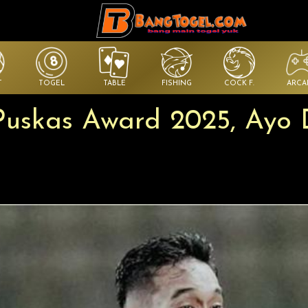
T
TOGEL
TABLE
FISHING
COCK F.
ARCA
Puskas Award 2025, Ayo