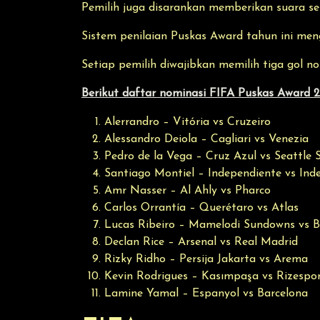
Pemilih juga disarankan memberikan suara seb
Sistem penilaian Puskas Award tahun ini meng
Setiap pemilih diwajibkan memilih tiga gol no
Berikut daftar nominasi FIFA Puskas Award 2
Alerrandro – Vitória vs Cruzeiro
Alessandro Deiola – Cagliari vs Venezia
Pedro de la Vega – Cruz Azul vs Seattle 
Santiago Montiel – Independiente vs Ind
Amr Nasser – Al Ahly vs Pharco
Carlos Orrantía – Querétaro vs Atlas
Lucas Ribeiro – Mamelodi Sundowns vs 
Declan Rice – Arsenal vs Real Madrid
Rizky Ridho – Persija Jakarta vs Arema
Kevin Rodrigues – Kasımpaşa vs Rizespo
Lamine Yamal – Espanyol vs Barcelona