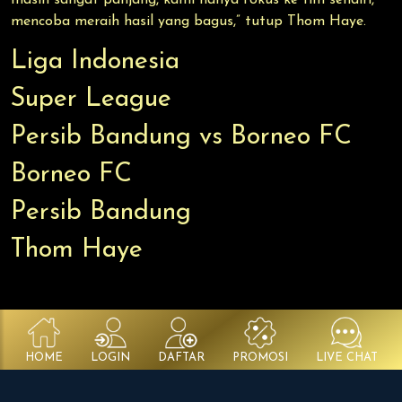
mencoba meraih hasil yang bagus,” tutup Thom Haye.
Liga Indonesia
Super League
Persib Bandung vs Borneo FC
Borneo FC
Persib Bandung
Thom Haye
HOME
LOGIN
DAFTAR
PROMOSI
LIVE CHAT