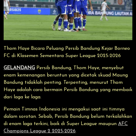
Thom Haye Bicara Peluang Persib Bandung Kejar Borneo
FC di Klasemen Sementara Super League 2025-2026
GELANDANG
Persib Bandung, Thom Haye, menyebut
enam kemenangan beruntun yang dicetak skuad Maung
Bandung tidaklah penting. Terpenting, menurut Thom
Haye adalah cara bermain Persib Bandung yang membaik
dari laga ke laga.
Pemain Timnas Indonesia ini mengakui saat ini timnya
dalam sorotan. Sebab, Persib Bandung belum terkalahkan
di enam laga terkini, baik di Super League maupun
AFC
Champions League 2 2025-2026
.