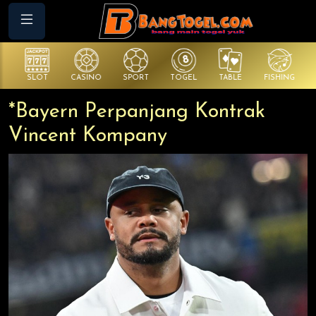
SLOT
CASINO
SPORT
TOGEL
TABLE
FISHING
CO
*Bayern Perpanjang Kontrak
Vincent Kompany