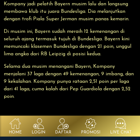
Kompany jadi pelatih Bayern musim lalu dan langsung
membawa klub itu juara Bundesliga. Dia melanjutkan
dengan trofi Piala Super Jerman musim panas kemarin.
Di musim ini, Bayern sudah meraih 12 kemenangan di
seluruh ajang termasuk tujuh di Bundesliga. Bayern kini
memuncaki klasemen Bundesliga dengan 21 poin, unggul
lima angka dari RB Leipzig di posisi kedua.
Selama dua musim menangani Bayern, Kompany
menjalani 37 laga dengan 49 kemenangan, 9 imbang, dan
9 kekalahan. Kompany punya rataan 2,51 poin per laga
dari 41 laga, cuma kalah dari Pep Guardiola dengan 2,52
poin.
HOME
LOGIN
DAFTAR
PROMOSI
LIVE CHAT