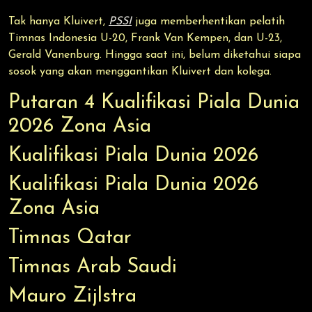
Tak hanya Kluivert,
PSSI
juga memberhentikan pelatih
Timnas Indonesia U-20, Frank Van Kempen, dan U-23,
Gerald Vanenburg. Hingga saat ini, belum diketahui siapa
sosok yang akan menggantikan Kluivert dan kolega.
Putaran 4 Kualifikasi Piala Dunia
2026 Zona Asia
Kualifikasi Piala Dunia 2026
Kualifikasi Piala Dunia 2026
Zona Asia
Timnas Qatar
Timnas Arab Saudi
Mauro Zijlstra